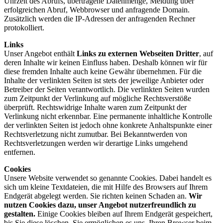
Uhrzeit des Abrufs, übertragene Datenmenge, Meldung über
erfolgreichen Abruf, Webbrowser und anfragende Domain.
Zusätzlich werden die IP-Adressen der anfragenden Rechner
protokolliert.
Links
Unser Angebot enthält
Links zu externen Webseiten Dritter
, auf
deren Inhalte wir keinen Einfluss haben. Deshalb können wir für
diese fremden Inhalte auch keine Gewähr übernehmen. Für die
Inhalte der verlinkten Seiten ist stets der jeweilige Anbieter oder
Betreiber der Seiten verantwortlich. Die verlinkten Seiten wurden
zum Zeitpunkt der Verlinkung auf mögliche Rechtsverstöße
überprüft. Rechtswidrige Inhalte waren zum Zeitpunkt der
Verlinkung nicht erkennbar. Eine permanente inhaltliche Kontrolle
der verlinkten Seiten ist jedoch ohne konkrete Anhaltspunkte einer
Rechtsverletzung nicht zumutbar. Bei Bekanntwerden von
Rechtsverletzungen werden wir derartige Links umgehend
entfernen.
Cookies
Unsere Website verwendet so genannte Cookies. Dabei handelt es
sich um kleine Textdateien, die mit Hilfe des Browsers auf Ihrem
Endgerät abgelegt werden. Sie richten keinen Schaden an.
Wir
nutzen Cookies dazu, unser Angebot nutzerfreundlich zu
gestalten.
Einige Cookies bleiben auf Ihrem Endgerät gespeichert,
bis Sie diese löschen. Sie ermöglichen es uns, Ihren Browser beim